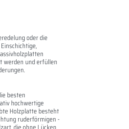
eredelung oder die
Einschichtige,
assivholzplatten
t werden und erfüllen
rderungen.
die besten
ativ hochwertige
bte Holzplatte besteht
chtung ruderförmigen -
zart, die ohne Lücken